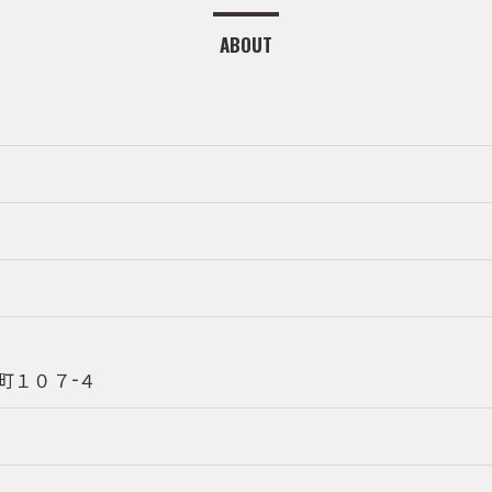
ABOUT
町１０７−４