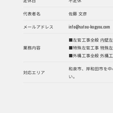
定休日
不定休
代表者名
佐藤 文彦
メールアドレス
info@satou-kogyou.com
■左官工事全般
内壁
業務内容
■特殊左官工事
特殊
■外構工事全般
外構
和泉市、岸和田市を中
対応エリア
い。