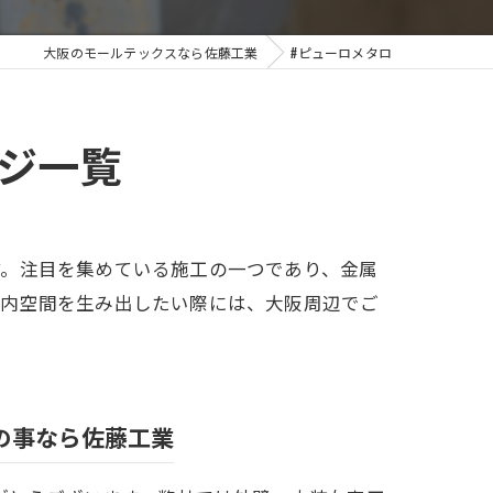
外構工事
大阪のモールテックスなら佐藤工業
#ピューロメタロ
ジ一覧
す。注目を集めている施工の一つであり、金属
室内空間を生み出したい際には、大阪周辺でご
の事なら佐藤工業